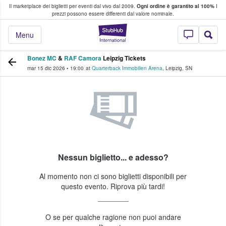
Il marketplace dei biglietti per eventi dal vivo dal 2009.
Ogni ordine è garantito al 100%
I
i fan comprano e vendono biglietti
prezzi possono essere differenti dal valore nominale.
StubHub - Dove i 
Menu
Bonez MC
&
RAF Camora
Leipzig Tickets
mar 15 dic 2026
•
19:00
at
Quarterback Immobilien Arena
,
Leipzig
,
SN
Nessun biglietto... e adesso?
Al momento non ci sono biglietti disponibili per
questo evento. Riprova più tardi!
O se per qualche ragione non puoi andare