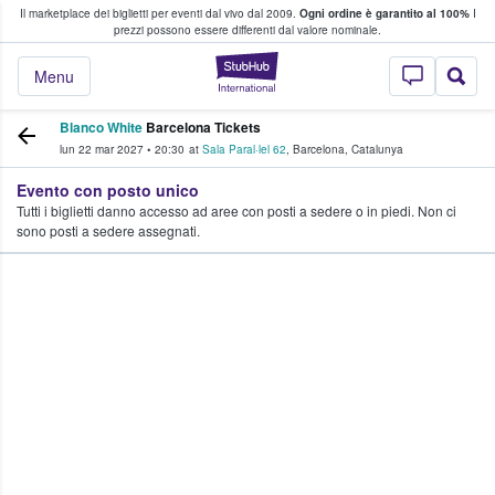
Il marketplace dei biglietti per eventi dal vivo dal 2009.
Ogni ordine è garantito al 100%
I
i fan comprano e vendono biglietti
prezzi possono essere differenti dal valore nominale.
StubHub - Dove i 
Menu
Blanco White
Barcelona Tickets
lun 22 mar 2027
•
20:30
at
Sala Paral·lel 62
,
Barcelona
,
Catalunya
Evento con posto unico
Tutti i biglietti danno accesso ad aree con posti a sedere o in piedi. Non ci
sono posti a sedere assegnati.