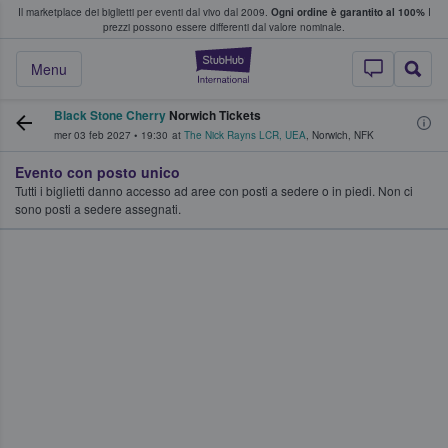
Il marketplace dei biglietti per eventi dal vivo dal 2009.
Ogni ordine è garantito al 100%
I
i fan comprano e vendono biglietti
prezzi possono essere differenti dal valore nominale.
StubHub - Dove i 
Menu
Black Stone Cherry
Norwich Tickets
mer 03 feb 2027
•
19:30
at
The Nick Rayns LCR, UEA
,
Norwich
,
NFK
Evento con posto unico
Tutti i biglietti danno accesso ad aree con posti a sedere o in piedi. Non ci
sono posti a sedere assegnati.