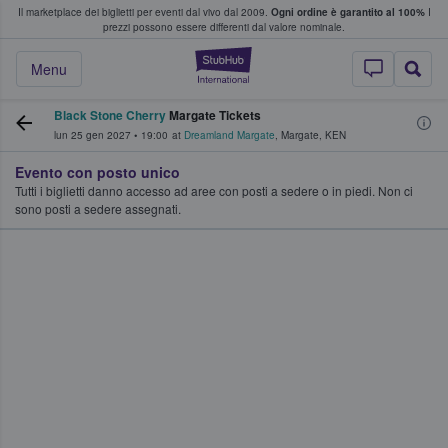
Il marketplace dei biglietti per eventi dal vivo dal 2009.
Ogni ordine è garantito al 100%
I
i fan comprano e vendono biglietti
prezzi possono essere differenti dal valore nominale.
StubHub - Dove i 
Menu
Black Stone Cherry
Margate Tickets
lun 25 gen 2027
•
19:00
at
Dreamland Margate
,
Margate
,
KEN
Evento con posto unico
Tutti i biglietti danno accesso ad aree con posti a sedere o in piedi. Non ci
sono posti a sedere assegnati.