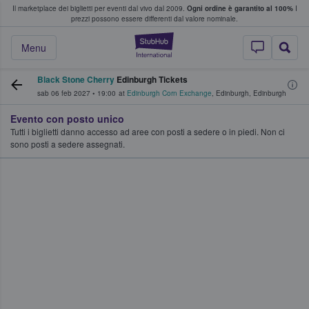
Il marketplace dei biglietti per eventi dal vivo dal 2009.
Ogni ordine è garantito al 100%
I
i fan comprano e vendono biglietti
prezzi possono essere differenti dal valore nominale.
StubHub - Dove i 
Menu
Black Stone Cherry
Edinburgh Tickets
sab 06 feb 2027
•
19:00
at
Edinburgh Corn Exchange
,
Edinburgh
,
Edinburgh
Evento con posto unico
Tutti i biglietti danno accesso ad aree con posti a sedere o in piedi. Non ci
sono posti a sedere assegnati.