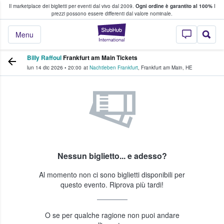
Il marketplace dei biglietti per eventi dal vivo dal 2009.
Ogni ordine è garantito al 100%
I
i fan comprano e vendono biglietti
prezzi possono essere differenti dal valore nominale.
StubHub - Dove i 
Menu
Billy Raffoul
Frankfurt am Main Tickets
lun 14 dic 2026
•
20:00
at
Nachtleben Frankfurt
,
Frankfurt am Main
,
HE
Nessun biglietto... e adesso?
Al momento non ci sono biglietti disponibili per
questo evento. Riprova più tardi!
O se per qualche ragione non puoi andare