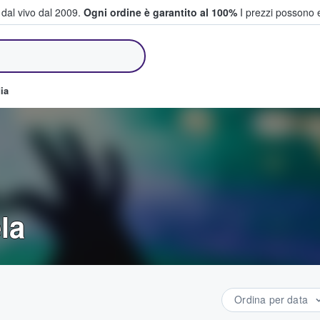
i dal vivo dal 2009.
Ogni ordine è garantito al 100%
I prezzi possono e
e vendono biglietti
ia
la
Ordina per data