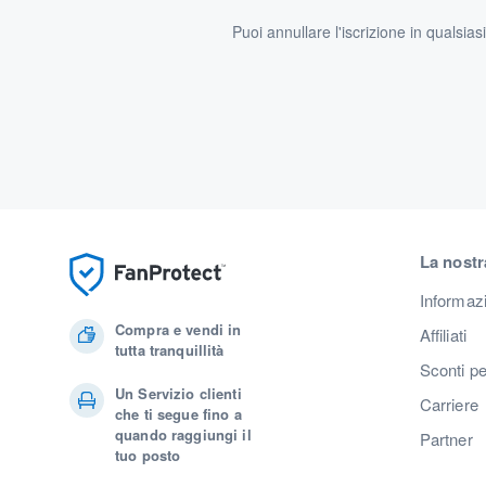
Puoi annullare l'iscrizione in qualsia
La nostr
Informaz
Compra e vendi in
Affiliati
tutta tranquillità
Sconti pe
Un Servizio clienti
Carriere
che ti segue fino a
quando raggiungi il
Partner
tuo posto