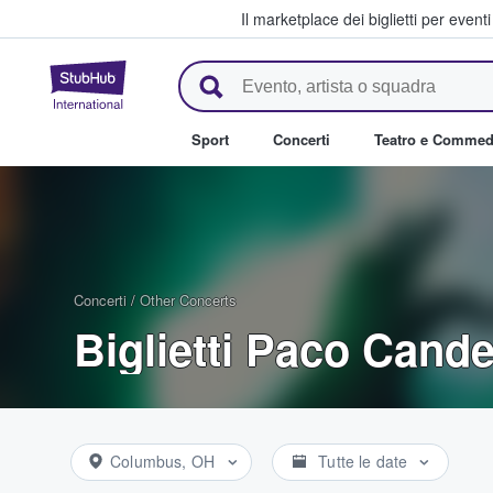
Il marketplace dei biglietti per event
StubHub - Dove i fan comprano 
Sport
Concerti
Teatro e Commed
Concerti
/
Other Concerts
Biglietti Paco Cande
Columbus, OH
Tutte le date