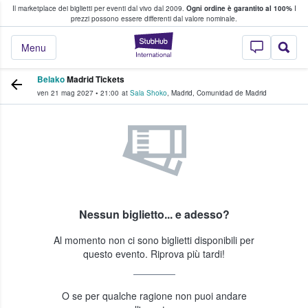
Il marketplace dei biglietti per eventi dal vivo dal 2009.
Ogni ordine è garantito al 100%
I
i fan comprano e vendono biglietti
prezzi possono essere differenti dal valore nominale.
StubHub - Dove i 
Menu
Belako
Madrid Tickets
ven 21 mag 2027
•
21:00
at
Sala Shoko
,
Madrid
,
Comunidad de Madrid
Nessun biglietto... e adesso?
Al momento non ci sono biglietti disponibili per
questo evento. Riprova più tardi!
O se per qualche ragione non puoi andare