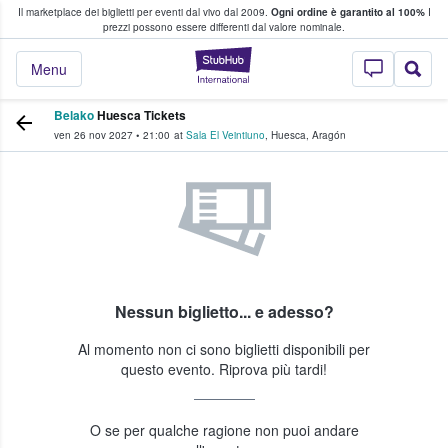
Il marketplace dei biglietti per eventi dal vivo dal 2009.
Ogni ordine è garantito al 100%
I
i fan comprano e vendono biglietti
prezzi possono essere differenti dal valore nominale.
StubHub - Dove i 
Menu
Belako
Huesca Tickets
ven 26 nov 2027
•
21:00
at
Sala El Veintiuno
,
Huesca
,
Aragón
Nessun biglietto... e adesso?
Al momento non ci sono biglietti disponibili per
questo evento. Riprova più tardi!
O se per qualche ragione non puoi andare