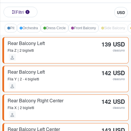
Filtri
USD
1
Pit
Orchestra
Dress Circle
Front Balcony
Side Balcony
Rear Balcony Left
139 USD
Fila
Z
2 biglietti
ciascuno
Rear Balcony Left
142 USD
Fila
Y
2 - 4 biglietti
ciascuno
Rear Balcony Right Center
142 USD
Fila
X
2 biglietti
ciascuno
Rear Balcony Left Center
143 USD