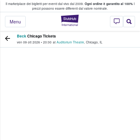
Il marketplace dei biglietti per eventi dal vivo dal 2009.
Ogni ordine è garantito al 100%
I
i fan comprano e vendono biglietti
prezzi possono essere differenti dal valore nominale.
StubHub - Dove i 
Menu
Beck
Chicago Tickets
ven 09 ott 2026
•
20:00
at
Auditorium Theatre
,
Chicago
,
IL