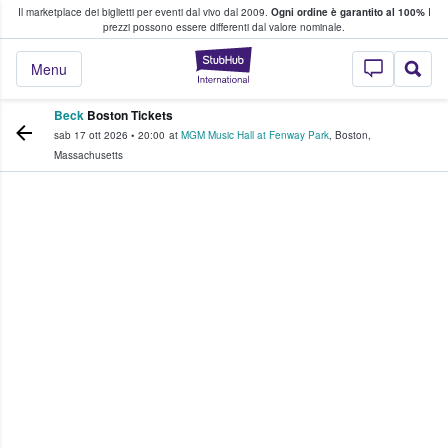
Il marketplace dei biglietti per eventi dal vivo dal 2009.
Ogni ordine è garantito al 100%
I
i fan comprano e vendono biglietti
prezzi possono essere differenti dal valore nominale.
StubHub - Dove i 
Menu
Beck
Boston Tickets
sab 17 ott 2026
•
20:00
at
MGM Music Hall at Fenway Park
,
Boston
,
Massachusetts