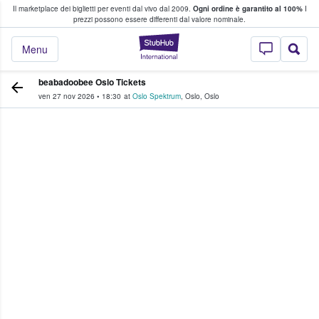
Il marketplace dei biglietti per eventi dal vivo dal 2009.
Ogni ordine è garantito al 100%
I
i fan comprano e vendono biglietti
prezzi possono essere differenti dal valore nominale.
StubHub - Dove i 
Menu
beabadoobee Oslo Tickets
ven 27 nov 2026
•
18:30
at
Oslo Spektrum
,
Oslo
,
Oslo