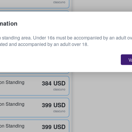
ciascuno
on Standing
292 USD
mation
ciascuno
n standing area. Under 16s must be accompanied by an adult o
on Standing
306 USD
ated and accompanied by an adult over 18.
ciascuno
V
on Standing
332 USD
ciascuno
on Standing
384 USD
ciascuno
on Standing
399 USD
ciascuno
on Standing
399 USD