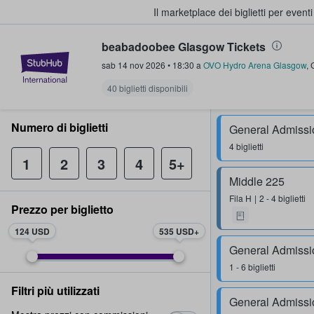
Il marketplace dei biglietti per event
beabadoobee Glasgow Tickets
StubHub - Dove i fan comprano e 
sab 14 nov 2026
•
18:30
a
OVO Hydro Arena Glasgow
,
40 biglietti disponibili
Numero di biglietti
General Admissi
4 biglietti
1
2
3
4
5+
Middle 225
Fila
H
2 - 4 biglietti
Prezzo per biglietto
124 USD
535 USD
General Admissi
1 - 6 biglietti
Filtri più utilizzati
General Admissi