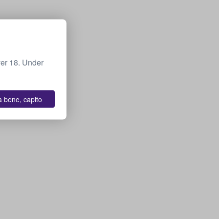
ver 18. Under
a bene, capito