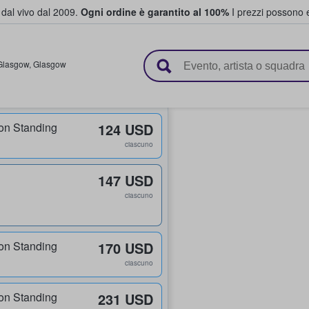
i dal vivo dal 2009.
Ogni ordine è garantito al 100%
I prezzi possono e
vendono biglietti
Glasgow
,
Glasgow
on Standing
124 USD
ciascuno
147 USD
ciascuno
on Standing
170 USD
ciascuno
on Standing
231 USD