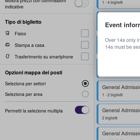
Mostra prezzi con commissioni
1 - 4 biglietti
indicative
General Admissi
Tipo di biglietto
Event infor
1 biglietto
Fisico
Over 14s only i
General Admissi
Stampa a casa
14s must be se
1 biglietto
Trasferimento su smartphone
General Admissi
Opzioni mappa dei posti
2 biglietti
Seleziona per settori
General Admissi
Seleziona per area
1 - 2 biglietti
General Admissi
Permetti la selezione multipla
2 biglietti
General Admissi