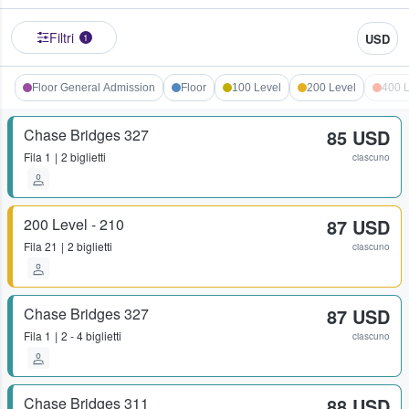
Filtri
USD
1
Floor General Admission
Floor
100 Level
200 Level
400 L
Chase Bridges 327
85 USD
Fila
1
2 biglietti
ciascuno
200 Level - 210
87 USD
Fila
21
2 biglietti
ciascuno
Chase Bridges 327
87 USD
Fila
1
2 - 4 biglietti
ciascuno
Chase Bridges 311
88 USD