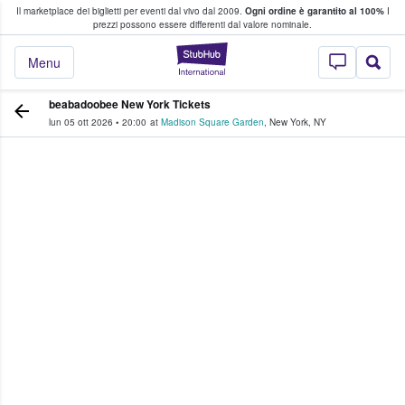
Il marketplace dei biglietti per eventi dal vivo dal 2009.
Ogni ordine è garantito al 100%
I
i fan comprano e vendono biglietti
prezzi possono essere differenti dal valore nominale.
StubHub - Dove i 
Menu
beabadoobee New York Tickets
lun 05 ott 2026
•
20:00
at
Madison Square Garden
,
New York
,
NY