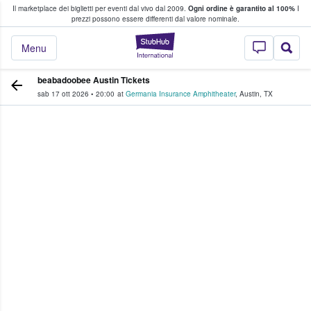
Il marketplace dei biglietti per eventi dal vivo dal 2009.
Ogni ordine è garantito al 100%
I
i fan comprano e vendono biglietti
prezzi possono essere differenti dal valore nominale.
StubHub - Dove i 
Menu
beabadoobee Austin Tickets
sab 17 ott 2026
•
20:00
at
Germania Insurance Amphitheater
,
Austin
,
TX