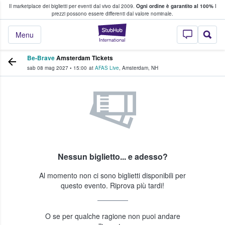
Il marketplace dei biglietti per eventi dal vivo dal 2009.
Ogni ordine è garantito al 100%
I
i fan comprano e vendono biglietti
prezzi possono essere differenti dal valore nominale.
StubHub - Dove i 
Menu
Be-Brave
Amsterdam Tickets
sab 08 mag 2027
•
15:00
at
AFAS Live
,
Amsterdam
,
NH
Nessun biglietto... e adesso?
Al momento non ci sono biglietti disponibili per
questo evento. Riprova più tardi!
O se per qualche ragione non puoi andare