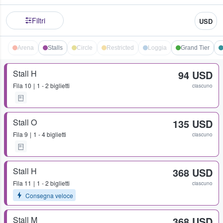
Filtri
USD
Arena
Stalls
Circle
Restricted
Loggia
Grand Tier
Stall H
94 USD
Fila
10
1 - 2 biglietti
ciascuno
Stall O
135 USD
Fila
9
1 - 4 biglietti
ciascuno
Stall H
368 USD
Fila
11
1 - 2 biglietti
ciascuno
Consegna veloce
Stall M
368 USD