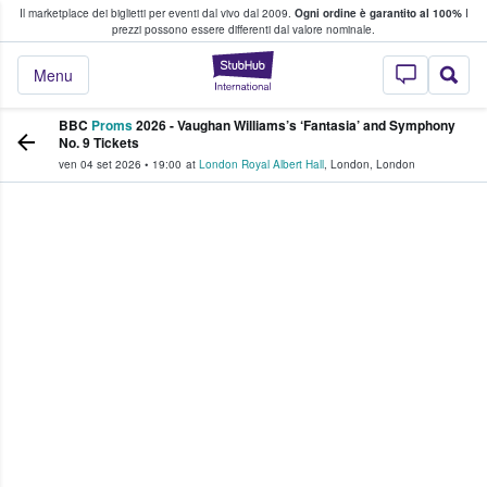
Il marketplace dei biglietti per eventi dal vivo dal 2009.
Ogni ordine è garantito al 100%
I
i fan comprano e vendono biglietti
prezzi possono essere differenti dal valore nominale.
StubHub - Dove i 
Menu
BBC
Proms
2026 - Vaughan Williams’s ‘Fantasia’ and Symphony
No. 9 Tickets
ven 04 set 2026
•
19:00
at
London Royal Albert Hall
,
London
,
London