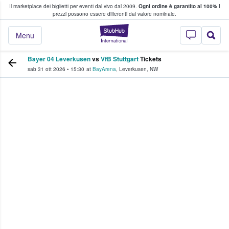
Il marketplace dei biglietti per eventi dal vivo dal 2009.
Ogni ordine è garantito al 100%
I
i fan comprano e vendono biglietti
prezzi possono essere differenti dal valore nominale.
StubHub - Dove i 
Menu
Bayer 04 Leverkusen
vs
VfB Stuttgart
Tickets
sab 31 ott 2026
•
15:30
at
BayArena
,
Leverkusen
,
NW