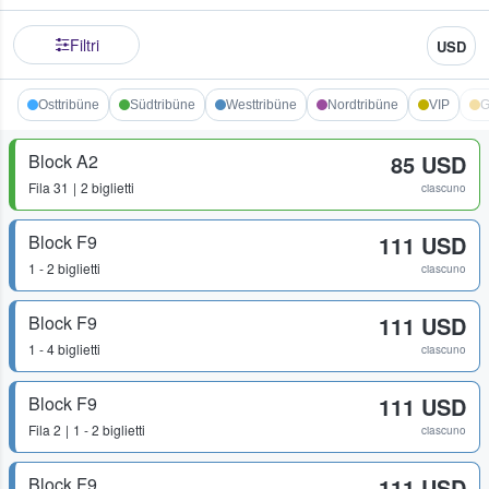
Filtri
USD
Osttribüne
Südtribüne
Westtribüne
Nordtribüne
VIP
G
Block A2
85 USD
Fila
31
2 biglietti
ciascuno
Block F9
111 USD
1 - 2 biglietti
ciascuno
Block F9
111 USD
1 - 4 biglietti
ciascuno
Block F9
111 USD
Fila
2
1 - 2 biglietti
ciascuno
Block F9
111 USD