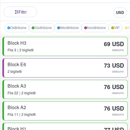
Filtri
USD
Osttribüne
Südtribüne
Westtribüne
Nordtribüne
VIP
G
Block H3
69 USD
Fila
3
2 biglietti
ciascuno
Block E6
73 USD
2 biglietti
ciascuno
Block A3
76 USD
Fila
22
2 biglietti
ciascuno
Block A2
76 USD
Fila
11
2 biglietti
ciascuno
Block H1
77 USD