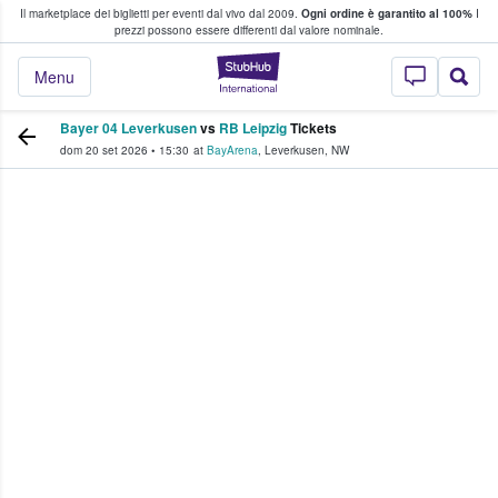
Il marketplace dei biglietti per eventi dal vivo dal 2009.
Ogni ordine è garantito al 100%
I
i fan comprano e vendono biglietti
prezzi possono essere differenti dal valore nominale.
StubHub - Dove i 
Menu
Bayer 04 Leverkusen
vs
RB Leipzig
Tickets
dom 20 set 2026
•
15:30
at
BayArena
,
Leverkusen
,
NW