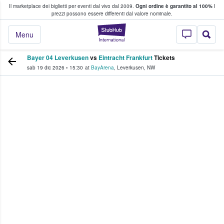
Il marketplace dei biglietti per eventi dal vivo dal 2009.
Ogni ordine è garantito al 100%
I
i fan comprano e vendono biglietti
prezzi possono essere differenti dal valore nominale.
StubHub - Dove i 
Menu
Bayer 04 Leverkusen
vs
Eintracht Frankfurt
Tickets
sab 19 dic 2026
•
15:30
at
BayArena
,
Leverkusen
,
NW