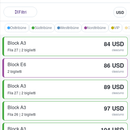
Filtri
USD
Osttribüne
Südtribüne
Westtribüne
Nordtribüne
VIP
G
Block A3
84 USD
Fila
27
2 biglietti
ciascuno
Block E6
86 USD
2 biglietti
ciascuno
Block A3
89 USD
Fila
27
2 biglietti
ciascuno
Block A3
97 USD
Fila
26
2 biglietti
ciascuno
Block A3
104 USD