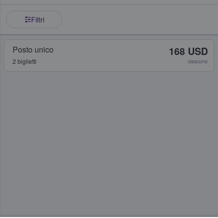
Filtri
Posto unico
168 USD
2 biglietti
ciascuno