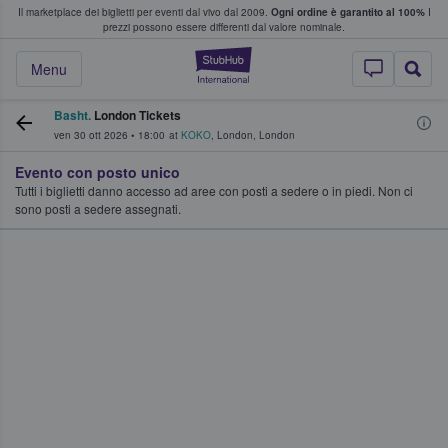
Il marketplace dei biglietti per eventi dal vivo dal 2009.
Ogni ordine è garantito al 100%
I
i fan comprano e vendono biglietti
prezzi possono essere differenti dal valore nominale.
StubHub - Dove i 
Menu
Basht.
London Tickets
ven 30 ott 2026
•
18:00
at
KOKO
,
London
,
London
Evento con posto unico
Tutti i biglietti danno accesso ad aree con posti a sedere o in piedi. Non ci
sono posti a sedere assegnati.