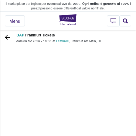
Il marketplace dei biglietti per eventi dal vivo dal 2009.
Ogni ordine è garantito al 100%
I
i fan comprano e vendono biglietti
prezzi possono essere differenti dal valore nominale.
StubHub - Dove i 
Menu
BAP
Frankfurt Tickets
dom 06 dic 2026
•
18:30
at
Festhalle
,
Frankfurt am Main
,
HE