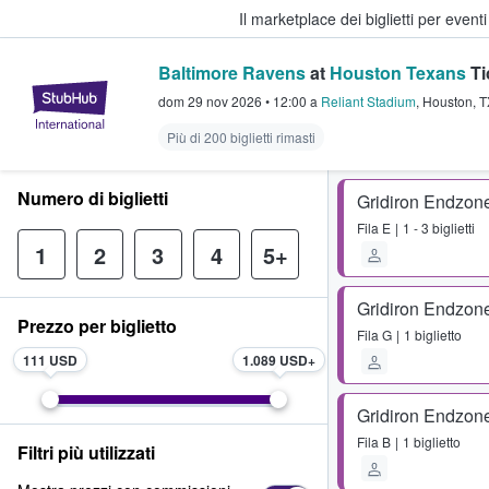
Il marketplace dei biglietti per event
Baltimore Ravens
at
Houston Texans
Ti
StubHub - Dove i fan comprano e 
dom 29 nov 2026
•
12:00
a
Reliant Stadium
,
Houston
,
T
Più di 200 biglietti rimasti
Numero di biglietti
Gridiron Endzon
Fila
E
1 - 3 biglietti
1
2
3
4
5+
Gridiron Endzon
Prezzo per biglietto
Fila
G
1 biglietto
111 USD
1.089 USD
Gridiron Endzon
Fila
B
1 biglietto
Filtri più utilizzati