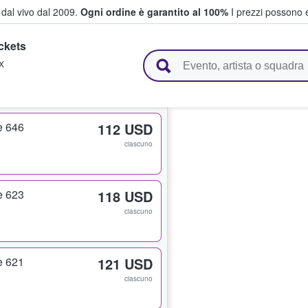
i dal vivo dal 2009.
Ogni ordine è garantito al 100%
I prezzi possono e
ckets
vendono biglietti
X
e 646
112 USD
ciascuno
e 623
118 USD
ciascuno
e 621
121 USD
ciascuno