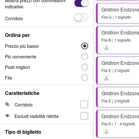
Mostra prezzi con commissioni
indicative
Gridiron Endzon
Fila
G
1 biglietto
Corridoio
Gridiron Endzon
Ordina per
Fila
B
1 biglietto
Prezzo più basso
Più conveniente
Gridiron Endzon
Posti migliori
Fila
E
2 biglietti
Fila
Caratteristiche
Gridiron Endzon
Fila
E
2 biglietti
Corridoio
Gridiron Endzon
Escludi visibilità ridotta
Fila
K
1 - 4 biglietti
Tipo di biglietto