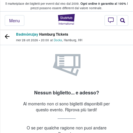
Il marketplace dei biglietti per eventi dal vivo dal 2009.
Ogni ordine è garantito al 100%
I
i fan comprano e vendono biglietti
prezzi possono essere differenti dal valore nominale.
StubHub - Dove i 
Menu
Badmómzjay
Hamburg Tickets
mer 28 ott 2026
•
20:00
at
Docks
,
Hamburg
,
HH
Nessun biglietto... e adesso?
Al momento non ci sono biglietti disponibili per
questo evento. Riprova più tardi!
O se per qualche ragione non puoi andare