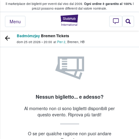
Il marketplace dei biglietti per eventi dal vivo dal 2009.
Ogni ordine è garantito al 100%
I
i fan comprano e vendono biglietti
prezzi possono essere differenti dal valore nominale.
StubHub - Dove i 
Menu
Badmómzjay
Bremen Tickets
dom 25 ott 2026
•
20:00
at
Pier 2
,
Bremen
,
HB
Nessun biglietto... e adesso?
Al momento non ci sono biglietti disponibili per
questo evento. Riprova più tardi!
O se per qualche ragione non puoi andare