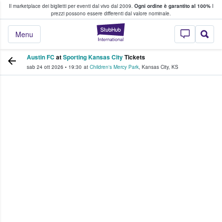
Il marketplace dei biglietti per eventi dal vivo dal 2009.
Ogni ordine è garantito al 100%
I
i fan comprano e vendono biglietti
prezzi possono essere differenti dal valore nominale.
StubHub - Dove i 
Menu
Austin FC
at
Sporting Kansas City
Tickets
sab 24 ott 2026
•
19:30
at
Children's Mercy Park
,
Kansas City
,
KS