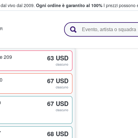
i dal vivo dal 2009.
Ogni ordine è garantito al 100%
I prezzi possono e
vendono biglietti
R
ce 209
63 USD
ciascuno
20
67 USD
ciascuno
0
67 USD
ciascuno
7
68 USD