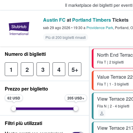
Il marketplace dei biglietti per event
Austin FC
at
Portland Timbers
Tickets
StubHub - Dove i fan comprano e 
sab 29 ago 2026
•
19:30
a
Providence Park
,
Portland
,
O
Più di 200 biglietti rimasti
Numero di biglietti
North End Terra
Fila
T
2 biglietti
1
2
3
4
5+
Value Terrace 2
Fila
T
1 - 3 biglietti
Prezzo per biglietto
62 USD
205 USD
View Terrace 22
Fila
N
2 - 4 biglietti
Filtri più utilizzati
View Terrace 21