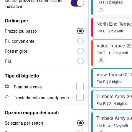
Mostra prezzi con commissioni
Fila
R
2 biglietti
indicative
Ordina per
North End Terra
Prezzo più basso
Fila
L
2 biglietti
Più conveniente
Value Terrace 2
Posti migliori
Fila
T
1 - 3 biglietti
Fila
View Terrace 21
Tipo di biglietto
Fila
R
2 biglietti
Stampa a casa
Timbers Army 2
Trasferimento su smartphone
Fila
R
2 - 4 biglietti
Opzioni mappa dei posti
Timbers Army 2
Seleziona per settori
Fila
F
2 - 4 biglietti