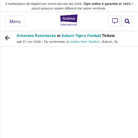
Il marketplace dei biglietti per eventi dal vivo dal 2009.
Ogni ordine è garantito al 100%
I
i fan comprano e vendono biglietti
prezzi possono essere differenti dal valore nominale.
StubHub - Dove i 
Menu
Arkansas Razorbacks
at
Auburn Tigers Football
Tickets
sab 07 nov 2026
•
Da confermare
at
Jordan-Hare Stadium
,
Auburn
,
AL