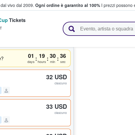
i dal vivo dal 2009.
Ogni ordine è garantito al 100%
I prezzi possono e
Cup
Tickets
vendono biglietti
T
01
19
30
36
:
:
:
e?
days
hours
min
sec
32 USD
ciascuno
33 USD
ciascuno