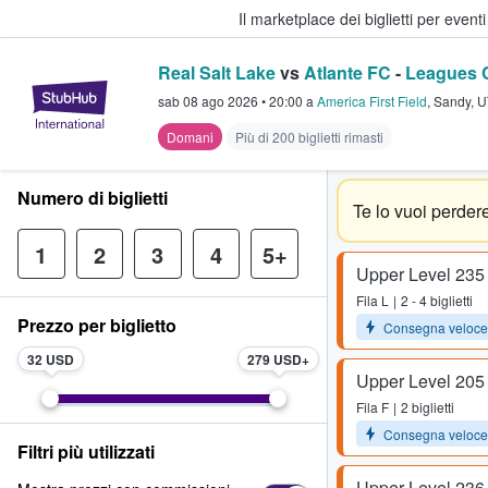
Il marketplace dei biglietti per event
Real Salt Lake
vs
Atlante FC
-
Leagues 
StubHub - Dove i fan comprano e 
sab 08 ago 2026
•
20:00
a
America First Field
,
Sandy
,
U
Domani
Più di 200 biglietti rimasti
Numero di biglietti
Te lo vuoi perder
1
2
3
4
5+
Upper Level 235
Fila
L
2 - 4 biglietti
Prezzo per biglietto
Consegna veloce
32 USD
279 USD
Upper Level 205
Fila
F
2 biglietti
Consegna veloce
Filtri più utilizzati
Upper Level 236