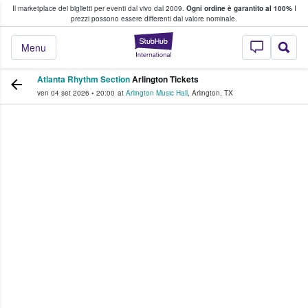
Il marketplace dei biglietti per eventi dal vivo dal 2009.
Ogni ordine è garantito al 100%
I
i fan comprano e vendono biglietti
prezzi possono essere differenti dal valore nominale.
StubHub - Dove i 
Menu
Atlanta Rhythm Section
Arlington Tickets
ven 04 set 2026
•
20:00
at
Arlington Music Hall
,
Arlington
,
TX