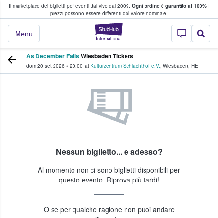
Il marketplace dei biglietti per eventi dal vivo dal 2009.
Ogni ordine è garantito al 100%
I
i fan comprano e vendono biglietti
prezzi possono essere differenti dal valore nominale.
StubHub - Dove i 
Menu
As December Falls
Wiesbaden Tickets
dom 20 set 2026
•
20:00
at
Kulturzentrum Schlachthof e.V.
,
Wiesbaden
,
HE
Nessun biglietto... e adesso?
Al momento non ci sono biglietti disponibili per
questo evento. Riprova più tardi!
O se per qualche ragione non puoi andare