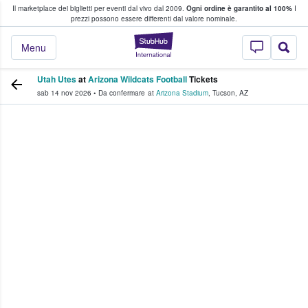
Il marketplace dei biglietti per eventi dal vivo dal 2009.
Ogni ordine è garantito al 100%
I
i fan comprano e vendono biglietti
prezzi possono essere differenti dal valore nominale.
StubHub - Dove i 
Menu
Utah Utes
at
Arizona Wildcats Football
Tickets
sab 14 nov 2026
•
Da confermare
at
Arizona Stadium
,
Tucson
,
AZ