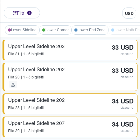
Filtri
USD
1
Lower Sideline
Lower Corner
Lower End Zone
Lower Noth En
Upper Level Sideline 203
33 USD
Fila
31
1 - 6 biglietti
ciascuno
Upper Level Sideline 202
33 USD
Fila
23
1 - 5 biglietti
ciascuno
Upper Level Sideline 202
34 USD
Fila
23
1 - 5 biglietti
ciascuno
Upper Level Sideline 207
34 USD
Fila
30
1 - 8 biglietti
ciascuno