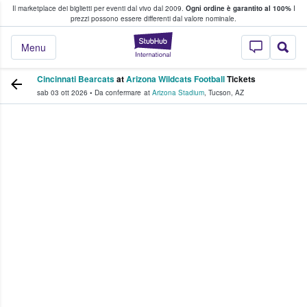
Il marketplace dei biglietti per eventi dal vivo dal 2009.
Ogni ordine è garantito al 100%
I
i fan comprano e vendono biglietti
prezzi possono essere differenti dal valore nominale.
StubHub - Dove i 
Menu
Cincinnati Bearcats
at
Arizona Wildcats Football
Tickets
sab 03 ott 2026
•
Da confermare
at
Arizona Stadium
,
Tucson
,
AZ