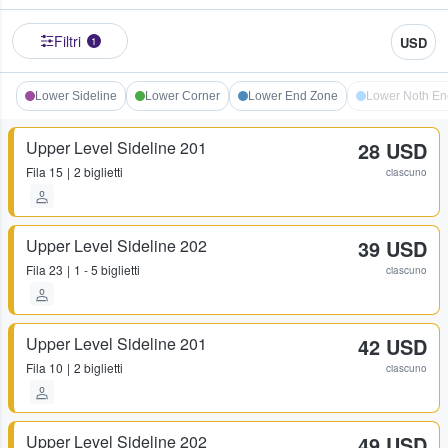
Filtri
USD
1
Lower Sideline
Lower Corner
Lower End Zone
Lower Noth En
Upper Level Sideline 201
28 USD
Fila
15
2 biglietti
ciascuno
Upper Level Sideline 202
39 USD
Fila
23
1 - 5 biglietti
ciascuno
Upper Level Sideline 201
42 USD
Fila
10
2 biglietti
ciascuno
Upper Level Sideline 202
49 USD