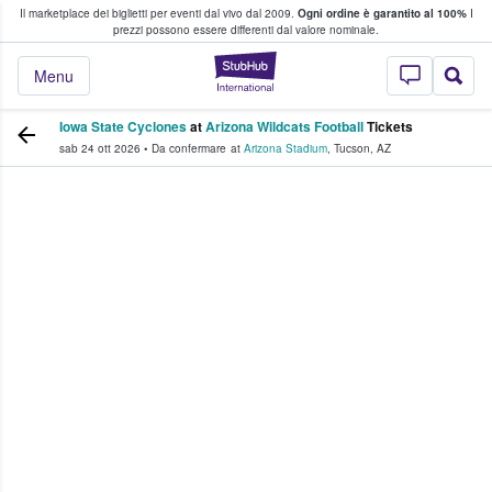
Il marketplace dei biglietti per eventi dal vivo dal 2009.
Ogni ordine è garantito al 100%
I
i fan comprano e vendono biglietti
prezzi possono essere differenti dal valore nominale.
StubHub - Dove i 
Menu
Iowa State Cyclones
at
Arizona Wildcats Football
Tickets
sab 24 ott 2026
•
Da confermare
at
Arizona Stadium
,
Tucson
,
AZ