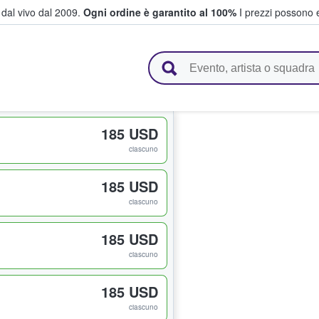
i dal vivo dal 2009.
Ogni ordine è garantito al 100%
I prezzi possono e
vendono biglietti
185 USD
ciascuno
185 USD
ciascuno
185 USD
ciascuno
185 USD
ciascuno