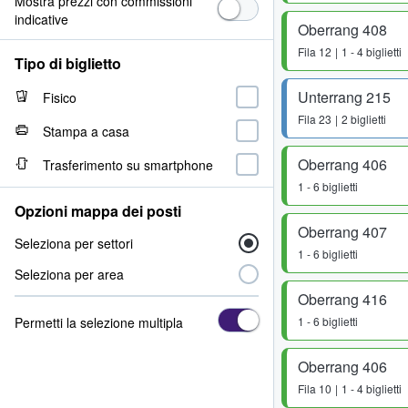
Mostra prezzi con commissioni
indicative
Oberrang 408
Fila
12
1 - 4 biglietti
Tipo di biglietto
Unterrang 215
Fisico
Fila
23
2 biglietti
Stampa a casa
Oberrang 406
Trasferimento su smartphone
1 - 6 biglietti
Opzioni mappa dei posti
Oberrang 407
Seleziona per settori
1 - 6 biglietti
Seleziona per area
Oberrang 416
Permetti la selezione multipla
1 - 6 biglietti
Oberrang 406
Fila
10
1 - 4 biglietti