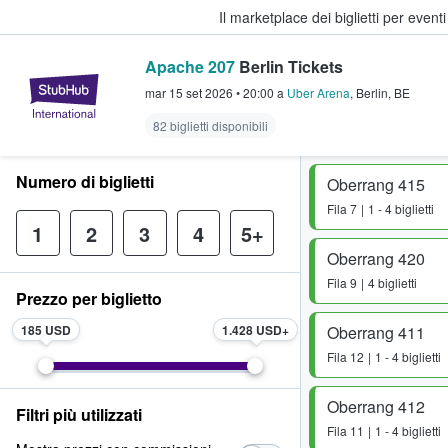
Il marketplace dei biglietti per event
Apache 207
Berlin Tickets
StubHub - Dove i fan comprano e 
mar 15 set 2026
•
20:00
a
Uber Arena
,
Berlin
,
BE
82 biglietti disponibili
Numero di biglietti
Oberrang 415
Fila
7
1 - 4 biglietti
1
2
3
4
5+
Oberrang 420
Fila
9
4 biglietti
Prezzo per biglietto
185 USD
1.428 USD
Oberrang 411
Fila
12
1 - 4 biglietti
Oberrang 412
Filtri più utilizzati
Fila
11
1 - 4 biglietti