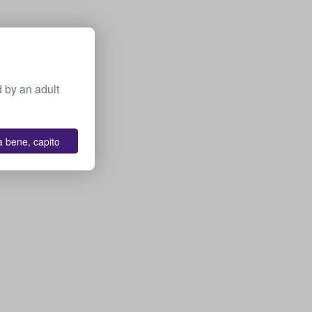
 by an adult
a bene, capito