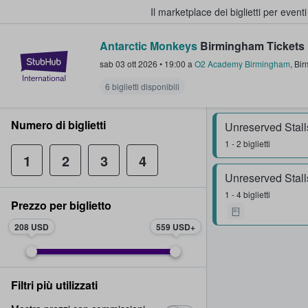
Il marketplace dei biglietti per event
Antarctic Monkeys
Birmingham Tickets
StubHub - Dove i fan comprano e 
sab 03 ott 2026
•
19:00
a
O2 Academy Birmingham
,
Bir
6 biglietti disponibili
Numero di biglietti
Unreserved Stall
1 - 2 biglietti
1
2
3
4
Unreserved Stall
1 - 4 biglietti
Prezzo per biglietto
208 USD
559 USD
Filtri più utilizzati