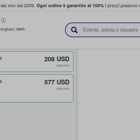
i dal vivo dal 2009.
Ogni ordine è garantito al 100%
I prezzi possono e
vendono biglietti
mingham
,
WAR
s
208 USD
ciascuno
s
577 USD
ciascuno