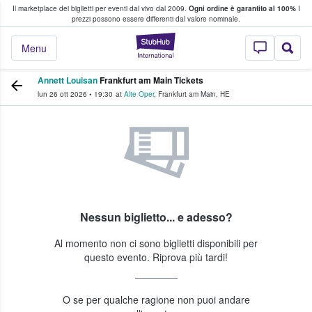
Il marketplace dei biglietti per eventi dal vivo dal 2009.
Ogni ordine è garantito al 100%
I
i fan comprano e vendono biglietti
prezzi possono essere differenti dal valore nominale.
StubHub - Dove i 
Menu
Annett Louisan
Frankfurt am Main Tickets
lun 26 ott 2026
•
19:30
at
Alte Oper
,
Frankfurt am Main
,
HE
Nessun biglietto... e adesso?
Al momento non ci sono biglietti disponibili per
questo evento. Riprova più tardi!
O se per qualche ragione non puoi andare