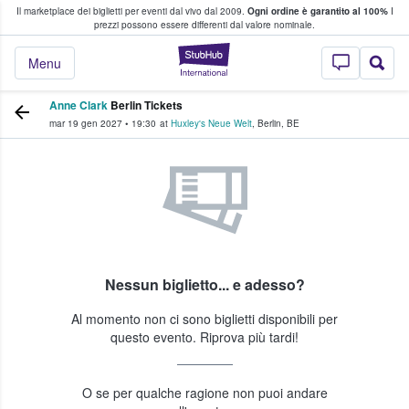
Il marketplace dei biglietti per eventi dal vivo dal 2009.
Ogni ordine è garantito al 100%
I
i fan comprano e vendono biglietti
prezzi possono essere differenti dal valore nominale.
StubHub - Dove i 
Menu
Anne Clark
Berlin Tickets
mar 19 gen 2027
•
19:30
at
Huxley's Neue Welt
,
Berlin
,
BE
Nessun biglietto... e adesso?
Al momento non ci sono biglietti disponibili per
questo evento. Riprova più tardi!
O se per qualche ragione non puoi andare