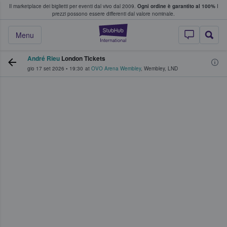
Il marketplace dei biglietti per eventi dal vivo dal 2009.
Ogni ordine è garantito al 100%
I
i fan comprano e vendono biglietti
prezzi possono essere differenti dal valore nominale.
StubHub - Dove i 
Menu
André Rieu
London Tickets
gio 17 set 2026
•
19:30
at
OVO Arena Wembley
,
Wembley
,
LND