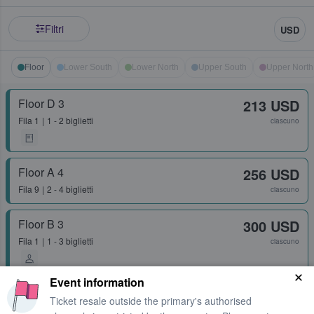
Filtri
USD
Floor
Lower South
Lower North
Upper South
Upper North
Floor D 3
213 USD
Fila
1
1 - 2 biglietti
ciascuno
Floor A 4
256 USD
Fila
9
2 - 4 biglietti
ciascuno
Floor B 3
300 USD
Fila
1
1 - 3 biglietti
ciascuno
Event information
Floor A 3
376 USD
Ticket resale outside the primary's authorised
Fila
17
1 - 3 biglietti
ciascuno