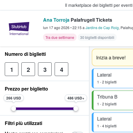
Il marketplace dei biglietti per event
Ana Torroja
Palafrugell Tickets
StubHub - Dove i fan comprano e 
lun 17 ago 2026
•
22:15
a
Jardins de Cap Roig
,
Palafru
Tra due settimane
30 biglietti disponibili
Numero di biglietti
Inizia a breve!
1
2
3
4
Lateral
1 - 2 biglietti
Prezzo per biglietto
Tribuna B
266 USD
486 USD
1 - 2 biglietti
Lateral
Filtri più utilizzati
1 - 4 biglietti