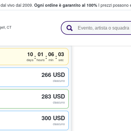
i dal vivo dal 2009.
Ogni ordine è garantito al 100%
I prezzi possono e
vendono biglietti
gell
,
CT
10
01
06
03
:
:
:
days
hours
min
sec
266 USD
ciascuno
283 USD
ciascuno
300 USD
ciascuno