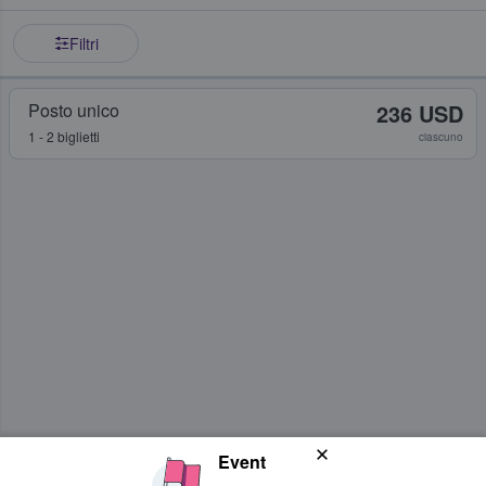
Filtri
Posto unico
236 USD
1 - 2 biglietti
ciascuno
Event