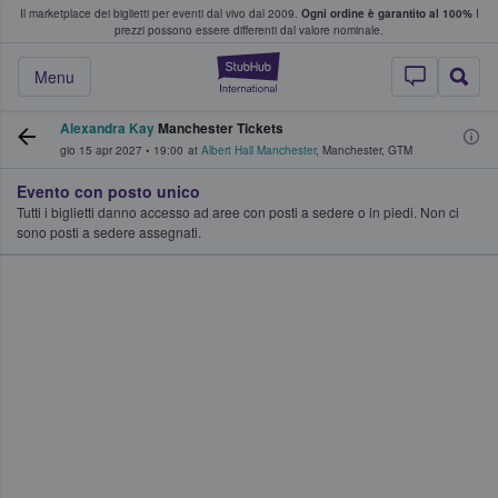
Il marketplace dei biglietti per eventi dal vivo dal 2009.
Ogni ordine è garantito al 100%
I
i fan comprano e vendono biglietti
prezzi possono essere differenti dal valore nominale.
StubHub - Dove i 
Menu
Alexandra Kay
Manchester Tickets
gio 15 apr 2027
•
19:00
at
Albert Hall Manchester
,
Manchester
,
GTM
Evento con posto unico
Tutti i biglietti danno accesso ad aree con posti a sedere o in piedi. Non ci
sono posti a sedere assegnati.