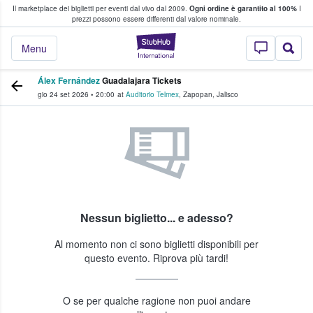
Il marketplace dei biglietti per eventi dal vivo dal 2009.
Ogni ordine è garantito al 100%
I
i fan comprano e vendono biglietti
prezzi possono essere differenti dal valore nominale.
StubHub - Dove i 
Menu
Álex Fernández
Guadalajara Tickets
gio 24 set 2026
•
20:00
at
Auditorio Telmex
,
Zapopan
,
Jalisco
Nessun biglietto... e adesso?
Al momento non ci sono biglietti disponibili per
questo evento. Riprova più tardi!
O se per qualche ragione non puoi andare