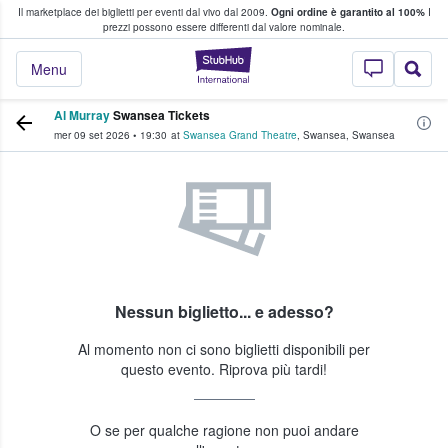
Il marketplace dei biglietti per eventi dal vivo dal 2009.
Ogni ordine è garantito al 100%
I
i fan comprano e vendono biglietti
prezzi possono essere differenti dal valore nominale.
StubHub - Dove i 
Menu
Al Murray
Swansea Tickets
mer 09 set 2026
•
19:30
at
Swansea Grand Theatre
,
Swansea
,
Swansea
Nessun biglietto... e adesso?
Al momento non ci sono biglietti disponibili per
questo evento. Riprova più tardi!
O se per qualche ragione non puoi andare