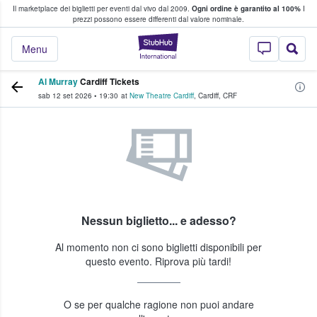
Il marketplace dei biglietti per eventi dal vivo dal 2009.
Ogni ordine è garantito al 100%
I
i fan comprano e vendono biglietti
prezzi possono essere differenti dal valore nominale.
StubHub - Dove i 
Menu
Al Murray
Cardiff Tickets
sab 12 set 2026
•
19:30
at
New Theatre Cardiff
,
Cardiff
,
CRF
Nessun biglietto... e adesso?
Al momento non ci sono biglietti disponibili per
questo evento. Riprova più tardi!
O se per qualche ragione non puoi andare