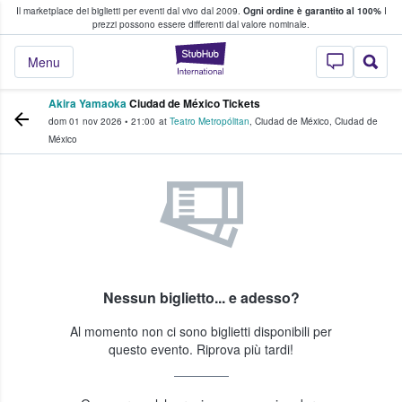
Il marketplace dei biglietti per eventi dal vivo dal 2009.
Ogni ordine è garantito al 100%
I
i fan comprano e vendono biglietti
prezzi possono essere differenti dal valore nominale.
StubHub - Dove i 
Menu
Akira Yamaoka
Ciudad de México Tickets
dom 01 nov 2026
•
21:00
at
Teatro Metropólitan
,
Ciudad de México
,
Ciudad de
México
Nessun biglietto... e adesso?
Al momento non ci sono biglietti disponibili per
questo evento. Riprova più tardi!