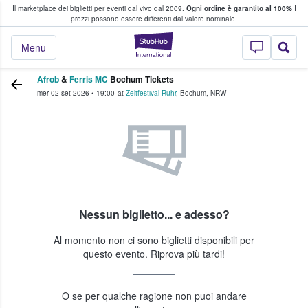
Il marketplace dei biglietti per eventi dal vivo dal 2009.
Ogni ordine è garantito al 100%
I
i fan comprano e vendono biglietti
prezzi possono essere differenti dal valore nominale.
StubHub - Dove i 
Menu
Afrob
&
Ferris MC
Bochum Tickets
mer 02 set 2026
•
19:00
at
Zeltfestival Ruhr
,
Bochum
,
NRW
Nessun biglietto... e adesso?
Al momento non ci sono biglietti disponibili per
questo evento. Riprova più tardi!
O se per qualche ragione non puoi andare