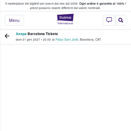
Il marketplace dei biglietti per eventi dal vivo dal 2009.
Ogni ordine è garantito al 100%
I
i fan comprano e vendono biglietti
prezzi possono essere differenti dal valore nominale.
StubHub - Dove i 
Menu
Aespa
Barcelona Tickets
dom 31 gen 2027
•
20:00
at
Palau Sant Jordi
,
Barcelona
,
CAT