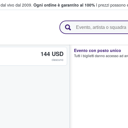
i dal vivo dal 2009.
Ogni ordine è garantito al 100%
I prezzi possono e
vendono biglietti
Evento con posto unico
144 USD
Tutti i biglietti danno accesso ad a
ciascuno