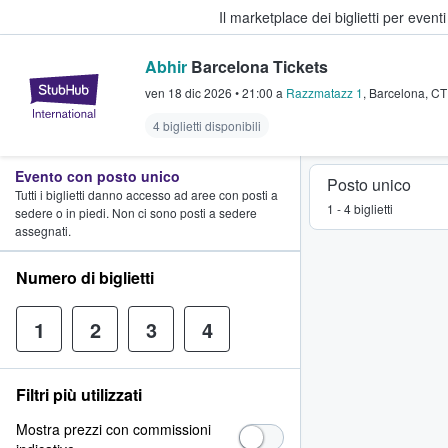
Il marketplace dei biglietti per event
Abhir
Barcelona Tickets
StubHub - Dove i fan comprano e 
ven 18 dic 2026
•
21:00
a
Razzmatazz 1
,
Barcelona
,
CT
4 biglietti disponibili
Evento con posto unico
Posto unico
Tutti i biglietti danno accesso ad aree con posti a
1 - 4 biglietti
sedere o in piedi. Non ci sono posti a sedere
assegnati.
Numero di biglietti
1
2
3
4
Filtri più utilizzati
Mostra prezzi con commissioni