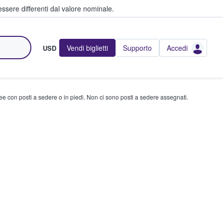
ssere differenti dal valore nominale.
Vendi biglietti
Supporto
Accedi
USD
ree con posti a sedere o in piedi. Non ci sono posti a sedere assegnati.