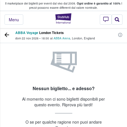
Il marketplace dei biglietti per eventi dal vivo dal 2009.
Ogni ordine è garantito al 100%
I
i fan comprano e vendono biglietti
prezzi possono essere differenti dal valore nominale.
StubHub - Dove i 
Menu
ABBA Voyage
London Tickets
dom 22 nov 2026
•
18:00
at
ABBA Arena
,
London
,
England
Nessun biglietto... e adesso?
Al momento non ci sono biglietti disponibili per
questo evento. Riprova più tardi!
O se per qualche ragione non puoi andare