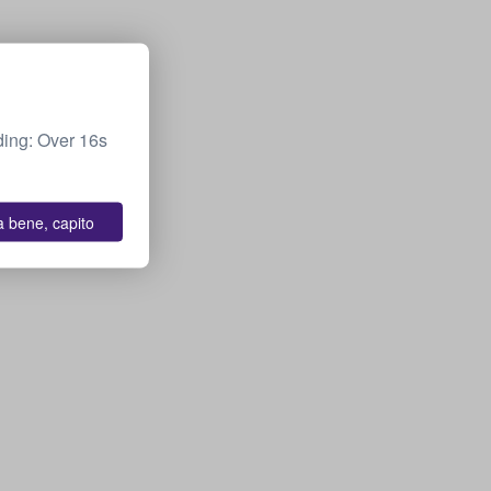
ing: Over 16s
a bene, capito