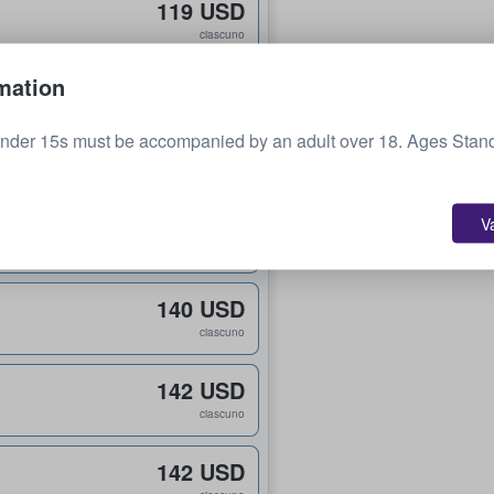
119 USD
ciascuno
mation
129 USD
nder 15s must be accompanied by an adult over 18. Ages Stand
ciascuno
135 USD
V
ciascuno
140 USD
ciascuno
142 USD
ciascuno
142 USD