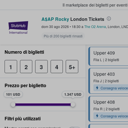
Il marketplace dei biglietti per event
A$AP Rocky
London Tickets
StubHub - Dove i fan comprano e 
dom 30 ago 2026
•
18:30
a
The O2 Arena
,
London
,
LN
Più di 200 biglietti rimasti
Numero di biglietti
Upper 409
Fila
L
2 biglietti
1
2
3
4
5+
Upper 403
Fila
J
2 biglietti
Prezzo per biglietto
Consegna veloce
101 USD
1.347 USD
Upper 408
Fila
R
2 biglietti
Consegna veloce
Filtri più utilizzati