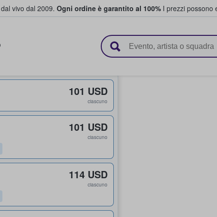
i dal vivo dal 2009.
Ogni ordine è garantito al 100%
I prezzi possono e
vendono biglietti
D
101 USD
ciascuno
101 USD
ciascuno
114 USD
ciascuno