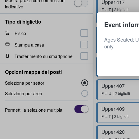
Mostra prezzi con commissioni
Upper 417
indicative
Fila
T
2 biglietti
Tipo di biglietto
Event infor
Upper 409
Fisico
Ages Seated: U
Fila
J
1 - 6 biglietti
Stampa a casa
only.
Trasferimento su smartphone
Upper 415
Fila
L
1 - 5 biglietti
Opzioni mappa dei posti
Seleziona per settori
Upper 407
Seleziona per area
Fila
U
2 biglietti
Upper 409
Permetti la selezione multipla
Fila
T
2 biglietti
Upper 420